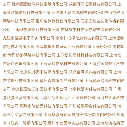
公司
淮南圈圈信息科技发展有限公司
成都万商汇隆科技有限公司
上
海滨洋勒信息科技有限公司
茂名市天娱网络科技有限公司
中山市根须
网络科技有限公司
重庆途旅旅行社有限公司
石家庄荣达文化传播有限
公司
上海骏堡网络科技有限公司
吉林省中科信安信息技术有限公司
九江市福焱电子商务有限公司
南京柠心檬信息科技有限公司
上海垤晓
信息技术有限公司
天津瑞银汇鑫黄金经营有限公司上海分公司
周易算
命
青田侨盛网络科技有限公司
山东松拓新材料科技有限公司
上海盘
古房产咨询有限公司
上海寒鲸信息科技有限公司
天津沙家帮数字科技
有限公司
北京拓扑天下传媒有限公司
武汉金凤源养殖有限公司
上海
费芯燃科技有限公司
福州森成纸制品有限公司
上海聪蓉网络科技有限
公司
南京恒固建筑加固技术有限公司
北京赖星杰科技有限公司
广州
参联参商贸有限公司
北京洺颉汇房地产经纪有限公司
海口郑金涛科技
有限公司
深圳市智信元科技有限公司
广州通鹏网络科技有限公司
海
南巫小穿贸易有限公司
上海华诚有色金属电子市场管理有限公司
爱斯
卡（江苏）贸易有限公司
贵州华信天翔实业有限公司
上海炫洪格商贸