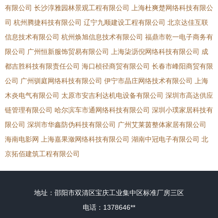
有限公司
长沙淳雅园林景观工程有限公司
上海杜爽楚网络科技有限公
司
杭州腾捷科技有限公司
辽宁九顺建设工程有限公司
北京达佳互联
信息技术有限公司
杭州焕旭信息技术有限公司
福鼎市乾一电子商务有
限公司
广州恒新服饰贸易有限公司
上海柒沥倪网络科技有限公司
成
都吉胜科技有限责任公司
海口桢径商贸有限公司
长春市峰阳商贸有限
公司
广州驯庭网络科技有限公司
伊宁市晶庄网络技术有限公司
上海
木炎电气有限公司
太原市安吉利达机电设备有限公司
深圳市高达供应
链管理有限公司
哈尔滨车市通网络科技有限公司
深圳小璞家居科技有
限公司
深圳市华鑫防伪科技有限公司
广州艾莱茵整体家居有限公司
海南电影网
上海嘉果潋网络科技有限公司
湖南中冠电子有限公司
北
京拓佰建筑工程有限公司
地址：邵阳市双清区宝庆工业集中区标准厂房三区
电话：1378646**